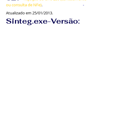
ou consulta de NFe)
. -
Atualizado em 25/01/2013.
Sinteg.e
xe-Versão
:
328
Permite na devolução ter 3 casas
decimas no custo unitário
- Atualizado em 28/01/2013.​​
Sinteg.exe-Versão:
330
Relatório fiscal de saída,
possibilidade de não informar o NCM no Sped
Pis/Cofins e Obrigatoriedade da
informação do e-mail na versão 7.0 no
validador do Sped fiscal.
-
Atualizado em 04/02/2013.​​
(21) 3151-1953
(21) 97565-3934
Phone:
(21) 3151-1953
/
97565-3934
Rua Francisco Engenio, 268, Room 642 - São Cristovão - Rio de Janeiro - RJ
Corporation © 2012
Softcom Soluções em TI All rights reserved.
​