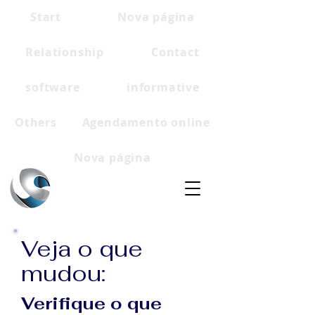
Start
Nova página
Relationship
Contact
software
informative
Others
Agendamento online
Nova página
Veja o que
mudou:
Verifique o que