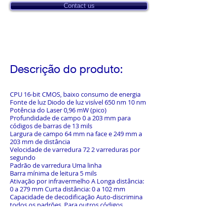
Contact us
Descrição do produto:
CPU 16-bit CMOS, baixo consumo de energia
Fonte de luz Diodo de luz visível 650 nm 10 nm
Potência do Laser 0,96 mW (pico)
Profundidade de campo 0 a 203 mm para
códigos de barras de 13 mils
Largura de campo 64 mm na face e 249 mm a
203 mm de distância
Velocidade de varredura 72 2 varreduras por
segundo
Padrão de varredura Uma linha
Barra mínima de leitura 5 mils
Ativação por infravermelho A Longa distância:
0 a 279 mm Curta distância: 0 a 102 mm
Capacidade de decodificação Auto-discrimina
todos os padrões. Para outros códigos
contratar a Metrologic.
Interfaceamento RS232C, Teclado PC/AT,