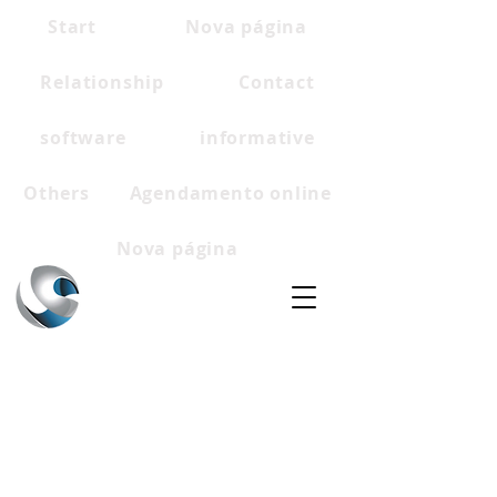
Start
Nova página
Relationship
Contact
software
informative
Others
Agendamento online
Nova página